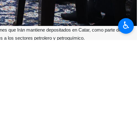
♿︎
lones que Irán mantiene depositados en Catar, como parte de un
es a los sectores petrolero y petroquímico.
 presidente Masud Pezeshkian informó que, según lo planificado, se
iones para recuperar el saldo restante de los 12.000 millones totales.
el Gobierno frente a las presiones externas.
bién implica el levantamiento de las sanciones que afectaban a la