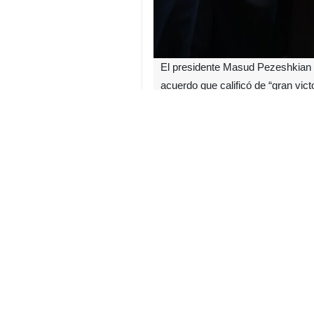
El presidente Masud Pezeshkian a
acuerdo que calificó de “gran vict
En el marco de su visita a la ciud
liberarán 6.000 millones de dólares 
El mandatario atribuyó este logro a 
Pezeshkian subrayó que el acuerdo
industria petrolera y petroquímica, 
Irán
Política
Contador de personas