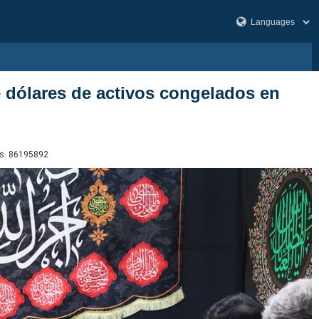
e dólares de activos congelados en
s:
86195892