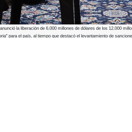
nunció la liberación de 6.000 millones de dólares de los 12.000 mil
oria” para el país, al tiempo que destacó el levantamiento de sancion
ad de Qom, donde se reunió con el gran ayatolá Shobeiri Zanyani, el
de los activos iraníes congelados en Catar, y que se continúan las gest
la resistencia nacional y a la unidad del pueblo, las fuerzas armadas y 
 alcanzado no solo permite la repatriación de fondos, sino que tam
sectores clave para la economía iraní.