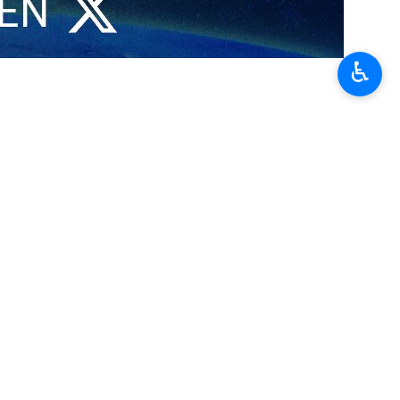
uerpo técnico de la selección iraní de fútbol, destacando su
su lucha hasta el último aliento.
♿︎
 del equipo nacional durante las recientes competiciones, señalando
 desplazamientos constantes entre ciudades y presiones inéditas, y
s delanteros Mehdi Taremi y Alireza Yahanbakhsh, a quienes comparó
no, ya eres mexicano” en Tijuana, y afirmó que ese afecto es prueba
para el pueblo iraní, este equipo es mucho más que un conjunto de
ados héroes reales por su lealtad a la bandera y su resistencia hasta