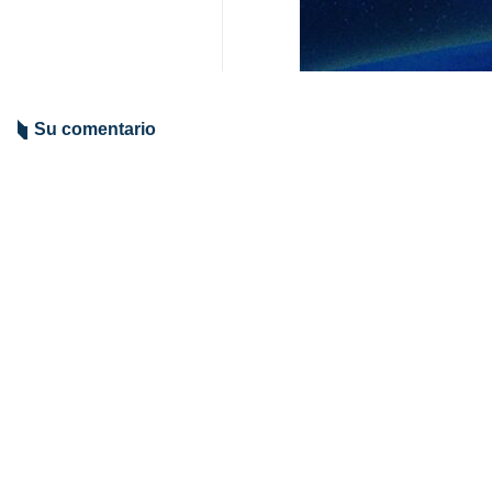
El embajador de Irán en México, A
resistencia y orgullo patriótico má
En una carta pública difundida est
que lo que mostraron no fue solo fút
Pasandideh subrayó las dificultade
destacó individualmente a figuras 
con héroes míticos de la cultura p
El embajador también hizo referenc
de que el coraje y la caballerosi
futbolistas: son “guardianes del or
el final.
Mundo
América Latina
Contador de personas