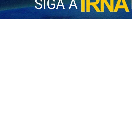
bolfazl Pasandideh, dedicó un emotivo mensaje a los jugadores y el c
s allá de los resultados deportivos, y aseguró que la historia valorará 
e lunes, el diplomático iraní expresó su admiración por el desempeño
bol, sino una “epopeya de valentía, resistencia y amor”.
s extraordinarias que enfrentaron los jugadores: viajes agotadores,
como el portero Alireza Beiranvand, el defensa Ramin Rezaeian, y lo
ersa como Arash y Rostam.
ia al cariño mostrado por la afición mexicana, que coreó “Irán, herma
dad son un idioma universal. Concluyó su mensaje asegurando que, 
gullo nacional” que, independientemente del resultado, ya son consider