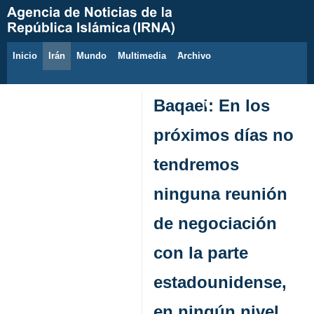
Inicio
Irán
Mundo
Multimedia
َArchivo
7 de agosto de 2026
Baqaei: En los
próximos días no
tendremos
ninguna reunión
de negociación
con la parte
estadounidense,
en ningún nivel