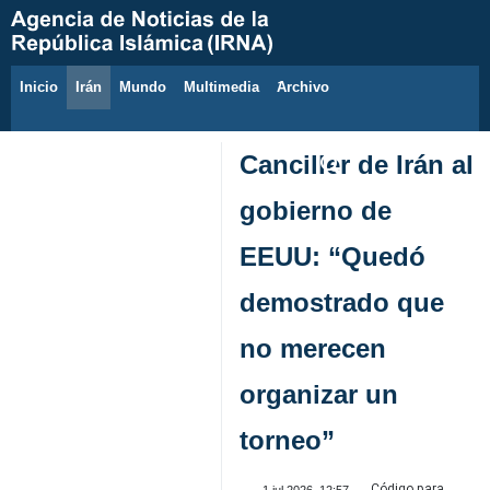
Inicio
Irán
Mundo
Multimedia
َArchivo
9 de agosto de 2026
Canciller de Irán al
gobierno de
EEUU: “Quedó
demostrado que
no merecen
organizar un
torneo”
Código para