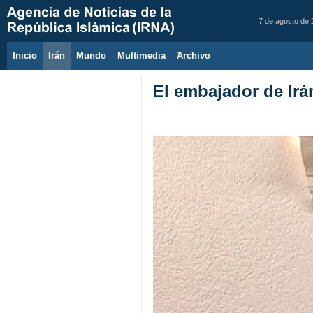
7 de agosto de
Inicio
Irán
Mundo
Multimedia
َArchivo
El embajador de Irá