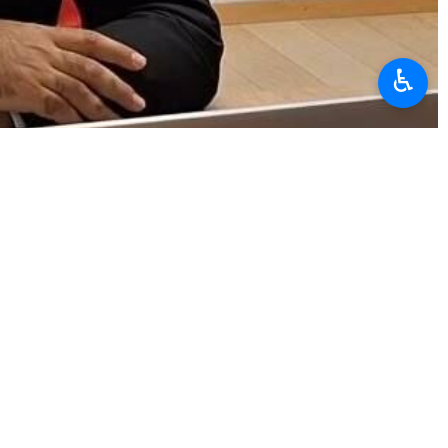
♿︎
U en Ginebra agradeció a los testigos y narradores que,
 dimensiones humanitarias de los ataques de Estados Unidos y
testigo del incidente de Lamerd, Leila Qavidel, madre del estudiante
yebeh de Minab, agradeció sus esfuerzos por hacer llegar la voz de
s es una responsabilidad continua que debe mantenerse en los foros