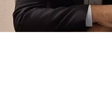
epresentante permanente de la República Islámica de Irán ante la ON
nte la 62ª sesión del Consejo de Derechos Humanos, expusieron las
 iraní.
l con la participación de Rahimeh Shahabi, entrenadora de voleibol y 
Zahra Sheijabadi, sobreviviente del ataque a la escuela Shayareh Ta
ional.
la opresión del pueblo iraní y buscar justicia para los damnificado