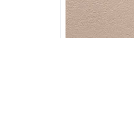
Londres, IRNA – El embajador y r
mediante mensajes en vídeo dura
el régimen sionista contra territorio
Ali Bahreini, en una reunión virtua
mártir Benyamin Yangchu y Fatemeh 
las víctimas a la comunidad internac
El diplomático subrayó que narrar 