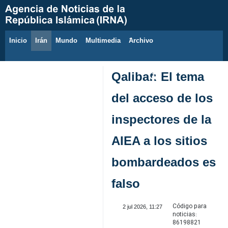
Inicio
Irán
Mundo
Multimedia
َArchivo
9 de agosto de 2026
Qalibaf: El tema
del acceso de los
inspectores de la
AIEA a los sitios
bombardeados es
falso
Código para
2 jul 2026, 11:27
noticias:
86198821