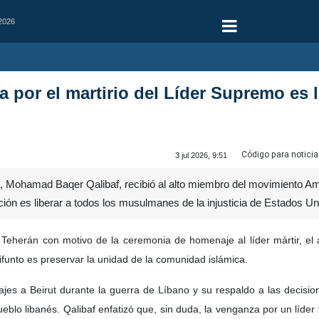
 2026
a por el martirio del Líder Supremo es 
Código para noticia
3 jul 2026, 9:51
í, Mohamad Baqer Qalibaf, recibió al alto miembro del movimiento Am
ución es liberar a todos los musulmanes de la injusticia de Estados Un
Teherán con motivo de la ceremonia de homenaje al líder mártir, el 
difunto es preservar la unidad de la comunidad islámica.
iajes a Beirut durante la guerra de Líbano y su respaldo a las decisio
ueblo libanés. Qalibaf enfatizó que, sin duda, la venganza por un líde