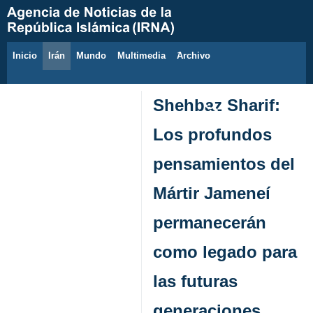
Inicio
Irán
Mundo
Multimedia
َArchivo
8 de agosto de 2026
Shehbaz Sharif:
Los profundos
pensamientos del
Mártir Jameneí
permanecerán
como legado para
las futuras
generaciones