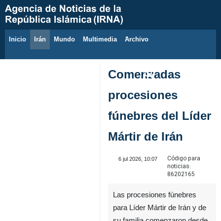
Inicio
Irán
Mundo
Multimedia
َArchivo
6 de agosto de 2026
Comenzadas
procesiones
fúnebres del Líder
Mártir de Irán
Código para
6 jul 2026, 10:07
noticias:
86202165
Las procesiones fúnebres
para Líder Mártir de Irán y de
su familia comenzaron desde