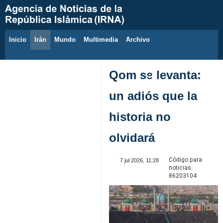
Inicio
Irán
Mundo
Multimedia
َArchivo
8 de agosto de 2026
Qom se levanta:
un adiós que la
historia no
olvidará
Código para
7 jul 2026, 11:28
noticias:
86203104