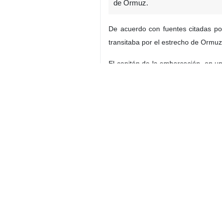
de Ormuz.
De acuerdo con fuentes citadas por
transitaba por el estrecho de Ormuz
El capitán de la embarcación, en un
llena de humo, lo que impide una ev
Paralelamente, fuentes de segurida
las costas de Omán, sin que hasta 
buque como "inaceptable" y una viol
comercio marítimo de petróleo del 
Mundo
Asia occidental
Contador de personas