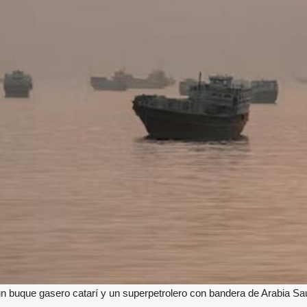
n buque gasero catarí y un superpetrolero con bandera de Arabia Sa