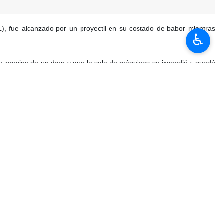
L), fue alcanzado por un proyectil en su costado de babor mientras
♿︎
cto provino de un dron y que la sala de máquinas se incendió y quedó
 a salvo y en proceso de evacuación, según otras fuentes.
udi, presuntamente el "Wadiyan", también resultó afectado frente a
 el Ministerio de Exteriores de Catar calificó el ataque contra su
 por la estabilidad de una vía por la que transita cerca del 30% del