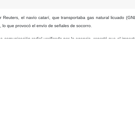
 Reuters, el navío catarí, que transportaba gas natural licuado (GN
, lo que provocó el envío de señales de socorro.
a comunicación radial verificada por la agencia, reportó que el impa
aluación completa de los daños; aunque los tripulantes se encuentran
d marítima indicaron que un superpetrolero con bandera de Arabia Sa
el momento se haya determinado la causa del percance. En respuesta,
ación de la seguridad marítima, en medio de crecientes preocupaciones
mundo.