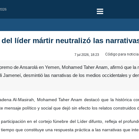
 2026
 del líder mártir neutralizó las narrativ
Código para noticia
7 jul 2026, 18:23
upremo de Ansarolá en Yemen, Mohamed Taher Anam, afirmó que la masiv
li Jameneí, desmintió las narrativas de los medios occidentales y demo
cadena Al-Masirah, Mohamed Taher Anam destacó que la histórica co
ensaje político y social que dejó sin efecto los relatos construidos d
articipación en el cortejo fúnebre del Líder difunto, refleja el profun
 al tiempo que constituye una respuesta práctica a las narrativas que i