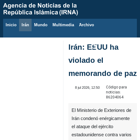
Inicio
Irán
Mundo
Multimedia
َArchivo
6 de agosto de 2026
Irán: EEUU ha
violado el
memorando de paz
Código para
8 jul 2026, 12:50
noticias:
86204064
El Ministerio de Exteriores de
Irán condenó enérgicamente
el ataque del ejército
estadounidense contra varios