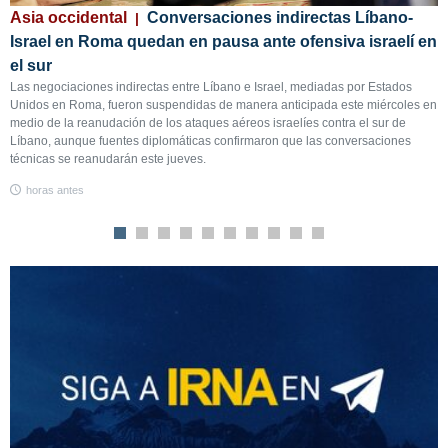
n
Asia occidental
Conversaciones indirectas Líbano-
C
Israel en Roma quedan en pausa ante ofensiva israelí en
s
E
el sur
e
Las negociaciones indirectas entre Líbano e Israel, mediadas por Estados
e
Unidos en Roma, fueron suspendidas de manera anticipada este miércoles en
p
medio de la reanudación de los ataques aéreos israelíes contra el sur de
ca
Líbano, aunque fuentes diplomáticas confirmaron que las conversaciones
técnicas se reanudarán este jueves.
horas antes