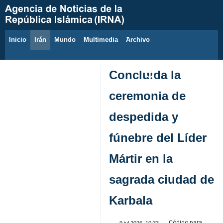
Inicio
Irán
Mundo
Multimedia
َArchivo
6 de agosto de 2026
Concluida la
ceremonia de
despedida y
fúnebre del Líder
Mártir en la
sagrada ciudad de
Karbala
Código para