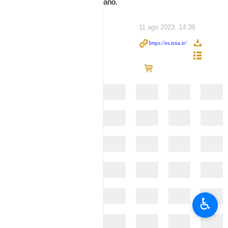
año.
11 ago 2023, 14:39
♿︎