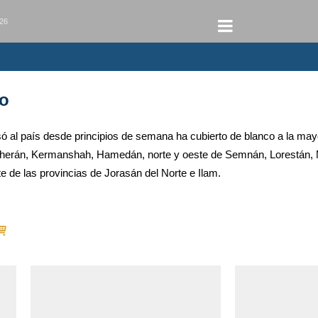
026
co
só al país desde principios de semana ha cubierto de blanco a la mayo
eherán, Kermanshah, Hamedán, norte y oeste de Semnán, Lorestán, 
te de las provincias de Jorasán del Norte e Ilam.