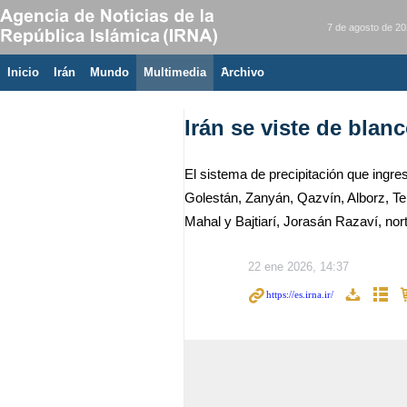
7 de agosto de 2
Inicio
Irán
Mundo
Multimedia
َArchivo
Irán se viste de blan
El sistema de precipitación que ingre
Golestán, Zanyán, Qazvín, Alborz, T
Mahal y Bajtiarí, Jorasán Razaví, nor
22 ene 2026, 14:37