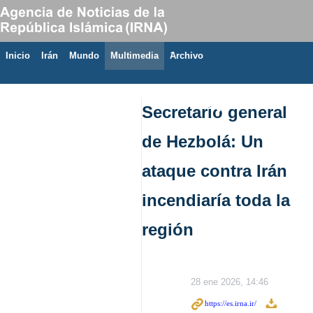
Inicio
Irán
Mundo
Multimedia
َArchivo
9 de agosto de 2026
Secretario general
de Hezbolá: Un
ataque contra Irán
incendiaría toda la
región
28 ene 2026, 14:46