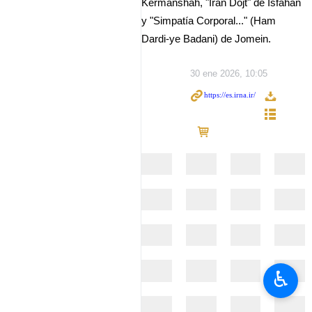
Kermanshah, "Iran Dojt" de Isfahán
y "Simpatía Corporal..." (Ham
Dardi-ye Badani) de Jomein.
30 ene 2026, 10:05
♿︎