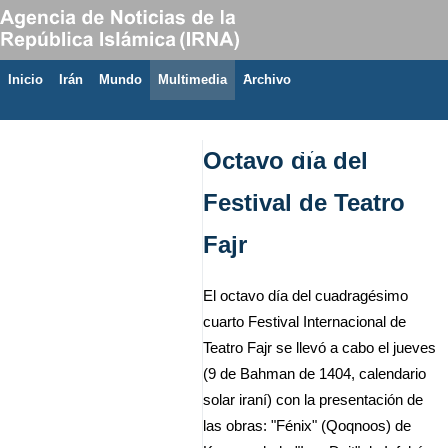
Inicio
Irán
Mundo
Multimedia
َArchivo
10 de agosto de 2026
Octavo día del
Festival de Teatro
Fajr
El octavo día del cuadragésimo
cuarto Festival Internacional de
Teatro Fajr se llevó a cabo el jueves
(9 de Bahman de 1404, calendario
solar iraní) con la presentación de
las obras: "Fénix" (Qoqnoos) de