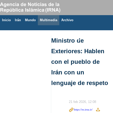
Inicio
Irán
Mundo
Multimedia
َArchivo
8 de agosto de 2026
Ministro de
Exteriores: Hablen
con el pueblo de
Irán con un
lenguaje de respeto
21 feb 2026, 12:08