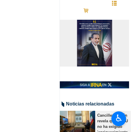
Noticias relacionadas
♿︎
Canciller de Irán
revela que EEUU
no ha exigido