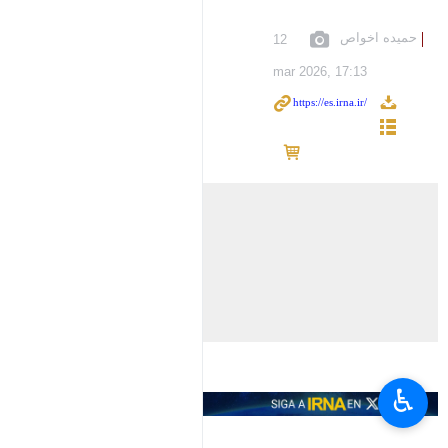
حمیده اخواص
12
mar 2026, 17:13
♿︎