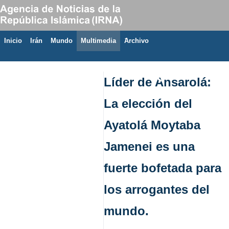
Inicio
Irán
Mundo
Multimedia
َArchivo
9 de agosto de 2026
Líder de Ansarolá:
La elección del
Ayatolá Moytaba
Jamenei es una
fuerte bofetada para
los arrogantes del
mundo.