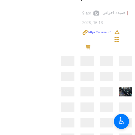
حمیده اخواص
9 abr
2026, 16:13
♿︎