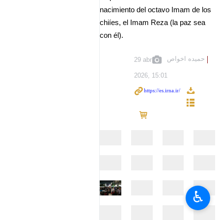
nacimiento del octavo Imam de los
chiíes, el Imam Reza (la paz sea
con él).
حمیده اخواص
29 abr
2026, 15:01
♿︎