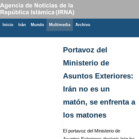
Inicio
Irán
Mundo
Multimedia
َArchivo
9 de agosto de 2026
Portavoz del
Ministerio de
Asuntos Exteriores:
Irán no es un
matón, se enfrenta a
los matones
El portavoz del Ministerio de