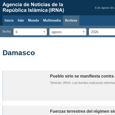
6 de agosto de
Inicio
Irán
Mundo
Multimedia
َArchivo
fecha
6
agosto
2026
Damasco
Pueblo sirio se manifiesta contr
Teherán, IRNA- Las fuentes noticieras informa
Fuerzas terrestres del régimen s