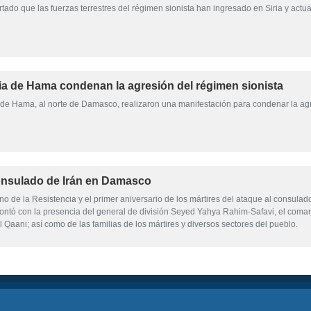
tado que las fuerzas terrestres del régimen sionista han ingresado en Siria y actu
iria de Hama condenan la agresión del régimen sionista
 de Hama, al norte de Damasco, realizaron una manifestación para condenar la agre
consulado de Irán en Damasco
no de la Resistencia y el primer aniversario de los mártires del ataque al consula
 contó con la presencia del general de división Seyed Yahya Rahim-Safavi, el com
 Qaani; así como de las familias de los mártires y diversos sectores del pueblo.