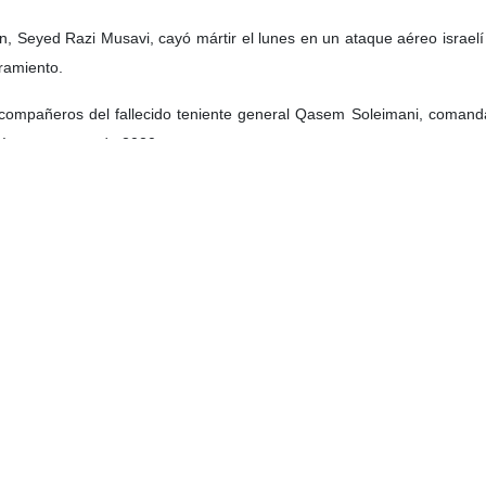
n, Seyed Razi Musavi, cayó mártir el lunes en un ataque aéreo israel
ramiento.
compañeros del fallecido teniente general Qasem Soleimani, comand
Iraq en enero de 2020.