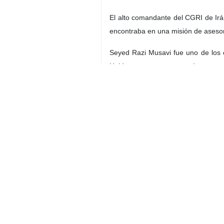
El alto comandante del CGRI de Irá
encontraba en una misión de aseso
Seyed Razi Musavi fue uno de los 
Unidos en un ataque con drones en 
Irán
Política
Contador de personas
etiquetas
CGRI
Seyed Razi Musavi
Raisi